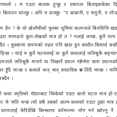
ेजस्तो । म एउटा बालक हुन्छु र एकपल्ट बिताइसकेका दिनह
 बिताउन थाल्छु । अनि म डाक्छु- “ए सान्नानी, ए फगुनी, ए नरेन्
प हैन ? के यो खेलाँचीको फुस्सा भूमिमा कल्पनाले बिनसित्ति खडा
टा मनगढन्ते कुरा-लेखको मात्र हो त ? मलाई लाग्छ, कुनै गल्प 
 हुँदैन । फुस्सामा सपनाको महल पनि खडा हुन सक्दैन-किमार्थ सक
न्छ । चाहे म कुनै घटनालाई या कुनै कथालाई जतिसुकै बङ्ग्याए
पनाले जतिसुकै माभने या निखार्ने प्रयत्न गरूँ, मेरा सारा प्रयत्न
तर हुँदै जान्छ र कथाले झन् झन् वास्तविक रूप लिंदै जान्छ । मा
क्दैन ।
को कथा स्मृतिको भँडारबाट झिकेको एउटा सानो घटना मात्र हो-एउ
ार जे जति भन्छ त्यो सबै उसको आत्म-कथाको एउटा टुक्रा मात्
घटनालाई फेरिदेखि बिम्झाएर वर्तमानमा भोग गर्न खोज्नु 