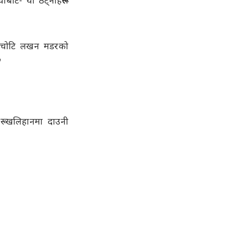
ाट- यी ठेट्‌नाहरूले
एक्कैचोटि लखन मडरको
"
रू खलिहानमा दाउनी