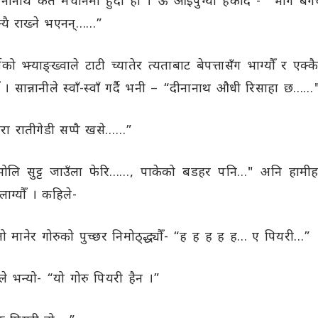
ानाथ कतै मचानमा हुँदो हो । ऊ आइपुग्यो हकार्दै - “भाग बगैंचाब
्यै राख्ने भएनन्……”
ीको झ्याङ्ख्वाले टाटी च्यातेर त्यताबाट बेपत्तासँग भाग्यौँ र 
। सान्नानीले स्वाँ-स्वाँ गर्दै भनी – “दीनानाथ औधी रिसाहा छ……
 मेरा रातीगेडी सप्पै खसे……”
“भोलि सुट्ट जाउँला फेरि……, पाकेको बडहर पनि…" अनि हामीह
लाग्यौँ । कहिले-
लो मानेर गोरुको पुच्छर निमोठ्द्ध्यौँ- “ह ह ह ह ह… ए पियरी…”
 भन्यो- “यो गोरु पियरी हैन ।”