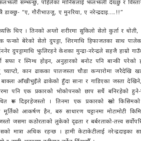
लझली सम्झन्छु, पहिलेका मानिसलाई झलझली देख्छु र विस्तारै 
त्रै डाक्छु- “ए, गौरीभाउजू, ए मुनरिया, ए नरेन्द्रदाइ…..!!”
 व्यक्ति थिए । तिनको अग्लो शरीरमा सुकिलो सेतो कुर्ता र धोती, 
क फन्को बेरेको सेतो दुपट्टा, शिरमाथि हिफाजतका साथ पाले
ननेर दुपट्टामाथि झुलिरहने केशका मुन्द्रा-नरेन्द्रले सहजै हाम्रो ग
ण सफा र स्निग्ध होइन, अनुहारको बनोट पनि बान्की परेको 
्चित् च्याप्टो, कान ढाकका पातजस्ता चौडा कन्पारोमा जरैदेखि
क्ला आँखीभुइँले ढाकेको हुँदा साना र गाडिएका जस्ता देखिने
ुहारमा पनि एक प्रकारको भोकोपनको छाप सधैं बनिरहेको हुने
षुधित रूप दिइरहेजस्तो । तिनमा एक प्रकारको रूखो किसिम
ो मूर्तिको आकर्षण हैन, बरु साधारण चट्टानमा मोटामोटी किमि
ो जसमा कठोरताको लुकेको दृढता र बर्बरताको-तत्त्व सर्वोपरि
को मात्रा अधिक रहन्छ । हामी केटाकेटीलाई नरेन्द्रदाइका साम