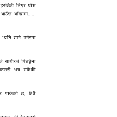
हरू छिटी लिएर घाँस
ाल्न आउँछ आँखामा……
 “यति सानै उमेरमा
ीले साथीको पिठ्यूँमा
, कसरी भन्न सकेकी
 पाकेको छ, टिप्नै