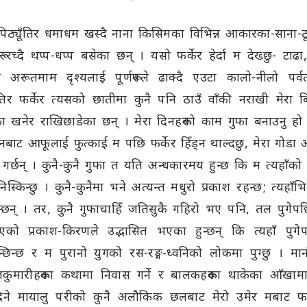
ो पिठ्यूँतिर धमाधम खस्दै नाना किसिमका विभिन्न आकारका-साना-ठू
रू रच्दै थप्प-धप्प बसेका छन् । यसो फर्केर हेर्दा म देख्छु- टाढ
रू तमाम दृश्यलाई पूर्णरूपले ढाक्दै एउटा कालो-नीलो पर्वतश
 फर्केर त्यसको छातीमा कुनै पनि ठाउँ वाँकी नराखी मेरा बिते
ुफा खनेर राखिछाडेका छन् । मेरा दिनहरूको काम गुफा बनाउनु हो 
ाट आफूलाई फुत्काई म पछि फर्केर हिँड्न थाल्दछु, मेरा गोडा
ेश गर्छन् । कुनै-कुनै गुफा त यति अन्धकारमय हुन्छ कि म त्यहाँको कु
स्किन्छु । कुनै-कुनैमा भने अत्यन्त मधुरो प्रकाश रहन्छ; त्यहाँभि
न्छन् । तर, कुनै गुफाचाहिँ जतिसुकै गहिरो भए पनि, तल पुगेपछि,
को प्रकाश-किरणले उद्भासित भएका हुन्छन् कि त्यहाँ पुगे
न्छिन्छ र म पुरानो युगको रस-रङ्ग-ध्वनिको लोकमा पुग्छु । मानौ
कुमारीहरूका कथामा निवास गर्ने र बालकहरूका थाकेका आँखामा 
े मायालु परीको कुनै अलौकिक छलबाट मेरो उमेर मबाट फत्