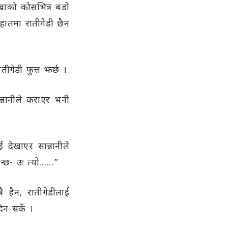
खाको कोसभित्र बडो
हातमा रातीगेडी छैन
तीगेडी फुत्त झर्छ ।
ान्नानीले कराएर भनी
 देखाएर सान्नानीले
िन्छ- उः त्यो……”
ै हैन, रातीगेडीलाई
िन सकें ।