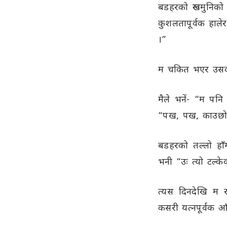
बडहरको रूखमुनिको 
कुशलतापूर्वक हाले
।”
म चकित भएर उसको अन
मैले भनें- “म पनि 
“पख, पख, काउछोक
बडहरको तल्लो हाँग
भनी “उः त्यो टल्के
त्यस दिनदेखि म रा
कसरी यत्नपूर्वक आँ