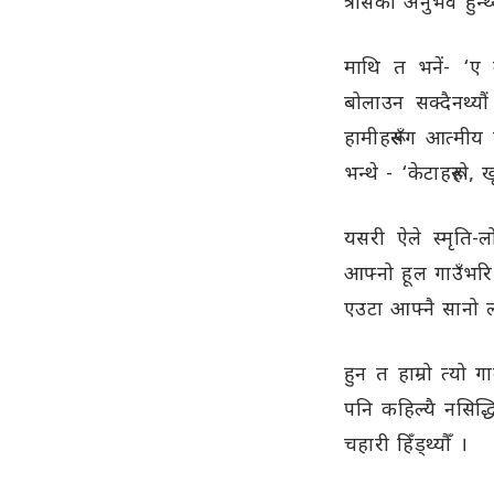
त्रासको अनुभव हुन्थ
माथि त भनें- ‘ए 
बोलाउन सक्दैनथ्यौ
हामीहरूसँग आत्मीय 
भन्थे - ‘केटाहरूहो
यसरी ऐले स्मृति-ल
आफ्नो हूल गाउँभरि 
एउटा आफ्नै सानो ल
हुन त हाम्रो त्यो
पनि कहिल्यै नसिद
चहारी हिँड्थ्यौँ ।