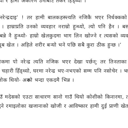
्यो र हामी अकारण उनीबाट तर्केर हिँड्थ्यौँ ।
नरेन्द्रदाइ’ ! तर हामी बालकहरू त्यति नजिकै भएर निर्धक्कक
ं । हाम्राप्रति उनको व्यवहार नराम्रो हुन्थ्यो, त्यो पनि हैन 
बन्ने नै हुन्थ्यो- हाम्रो खेलकुदमा भाग लिन खोज्ने र त्यसको व्य
, खूब खेल । अहिले शरीर बन्यो भने पछि सबै कुरा ठीक हुन्छ ।’
ोकमा पो नरेन्द्र त्यति नजिक भएर देखा पर्छन्; तर तिनताका 
चहारी हिँड्थ्यो, घरमा नरेन्द्र भए-नभएको सम्म पनि नसोचेर । झन
ोक थियो- अरूको भन्दा एकदमै भिन्न ।
 गाउँ मदेसको एउटा साधारण सानो गाउँ थियो कोशीको किनारमा, त
्धिने रमाइलोका खजानाको खोजी र आविष्कार हामी दुई प्राणी 