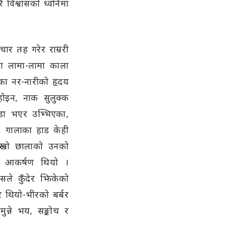
विश्वासको ध्वनिमा
चार तह गरेर राम्ररी
का लामा-लामा काला
ाउँका नर-नारीको हृदय
होइन, नाक सुलुक्क
 खडा भएर उभ्भिएका,
, गालाका हाड केही
-रूखो छालाको उनको
को आकर्षण थियो ।
सले कुँदेर झिकेको
 थियो-भीरको बर्बर
ुन्ने भय, सङ्कोच र