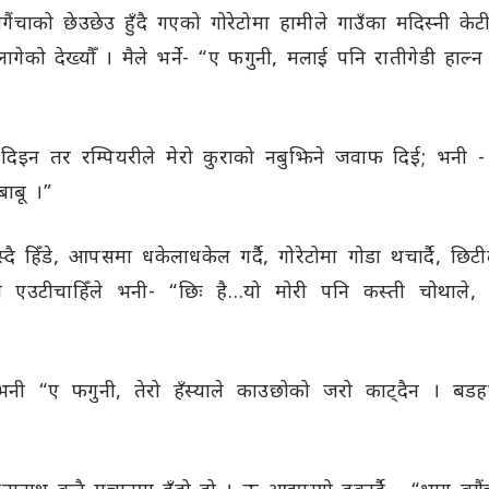
ंचाको छेउछेउ हुँदै गएको गोरेटोमा हामीले गाउँका मदिस्नी केटी
ागेको देख्यौँ । मैले भर्ने- “ए फगुनी, मलाई पनि रातीगेडी ह
िइन तर रम्पियरीले मेरो कुराको नबुझिने जवाफ दिई; भनी -
बाबू ।”
ँस्दै हिँडे, आपसमा धकेलाधकेल गर्दै, गोरेटोमा गोडा थचार्दै, छिट
नि एउटीचाहिँले भनी- “छिः है…यो मोरी पनि कस्ती चोथाले
 भनी “ए फगुनी, तेरो हँस्याले काउछोको जरो काट्दैन । बडहर