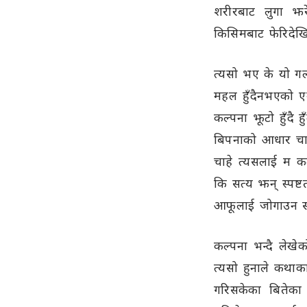
शरीरबाट लुगा झर
किसिमबाट फेरिदेखि
त्यसो भए के यो गल्
महल हुँदैनभएको एउ
कल्पना झूटो हुँदै
बिपनाको आधार चाहि
चाहे त्यसलाई म कल्
कि सत्य झन् स्पष्ट
आफूलाई जोगाउन स
कल्पना भन्दै लेखे
त्यसो हुनाले कथाक
गरिसकेका बितेका 