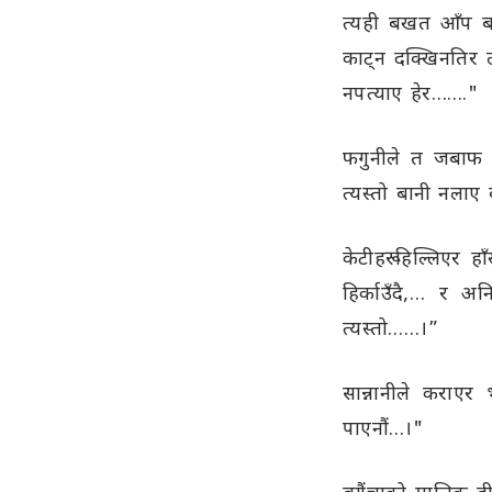
त्यही बखत आँप बगै
काट्न दक्खिनतिर ल
नपत्याए हेर……."
फगुनीले त जबाफ द
त्यस्तो बानी नलाए 
केटीहरू हिल्लिएर हा
हिर्काउँदै,… र अ
त्यस्तो……।”
सान्नानीले कराएर
पाएनौं…।"