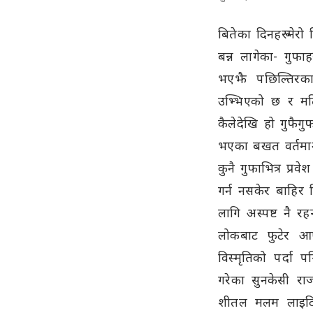
बितेका दिनहरू मेर
बन्न लागेका- गुफाह
भएझै पछिल्तिरका अ
उभ्भिएको छ र मतिर
कैलेदेखि हो गुफैग
भएका बखत वर्तमानब
कुनै गुफाभित्र प्रव
गर्न नसकेर बाहिर नि
लागि अस्पष्ट नै रह
लोकबाट फुटेर आए
विस्मृतिको पर्दा प
गरेका सुनकेसी राज
शीतल मलम लाइदिन