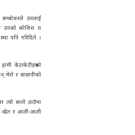
ो सम्बोधनले उनलाई
। बरु उनको कोशिश त
वस्था पनि गरिदिने ।
हामी केटाकेटीहरूको
् मेरो र सान्नानीको
र त्यो सानो ठाउँमा
खेत-खेत र आली-आली